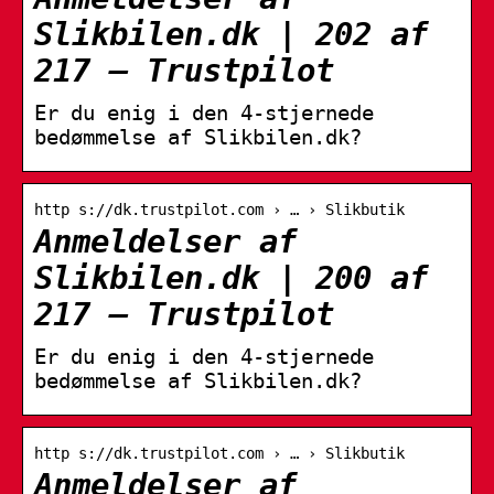
Slikbilen.dk | 202 af
217 – Trustpilot
Er du enig i den 4-stjernede
bedømmelse af Slikbilen.dk?
http s://dk.trustpilot.com › … › Slikbutik
Anmeldelser af
Slikbilen.dk | 200 af
217 – Trustpilot
Er du enig i den 4-stjernede
bedømmelse af Slikbilen.dk?
http s://dk.trustpilot.com › … › Slikbutik
Anmeldelser af