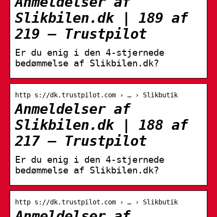
Anmeldelser af
Slikbilen.dk | 189 af
219 – Trustpilot
Er du enig i den 4-stjernede
bedømmelse af Slikbilen.dk?
http s://dk.trustpilot.com › … › Slikbutik
Anmeldelser af
Slikbilen.dk | 188 af
217 – Trustpilot
Er du enig i den 4-stjernede
bedømmelse af Slikbilen.dk?
http s://dk.trustpilot.com › … › Slikbutik
Anmeldelser af