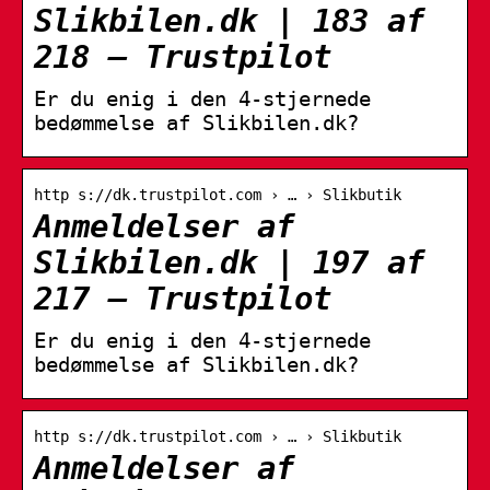
Slikbilen.dk | 183 af
218 – Trustpilot
Er du enig i den 4-stjernede
bedømmelse af Slikbilen.dk?
http s://dk.trustpilot.com › … › Slikbutik
Anmeldelser af
Slikbilen.dk | 197 af
217 – Trustpilot
Er du enig i den 4-stjernede
bedømmelse af Slikbilen.dk?
http s://dk.trustpilot.com › … › Slikbutik
Anmeldelser af