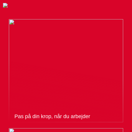
Pas på din krop, når du arbejder