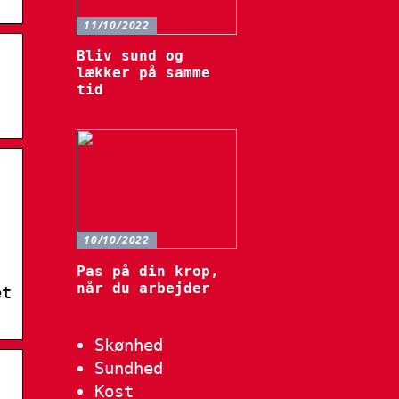
11/10/2022
Bliv sund og
lækker på samme
tid
10/10/2022
Pas på din krop,
-
når du arbejder
et
Skønhed
Sundhed
Kost