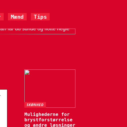
r
Mænd
Tips
an får du sunde og flotte negle
k
SKØNHED
Mulighederne for
brystforstørrelse
og andre løsninger