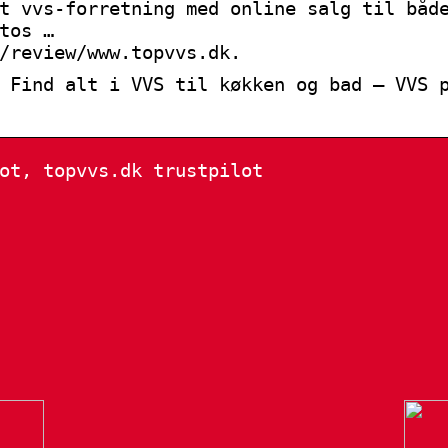
t vvs-forretning med online salg til båd
tos …
/review/www.topvvs.dk.
 Find alt i VVS til køkken og bad – VVS 
ot, topvvs.dk trustpilot