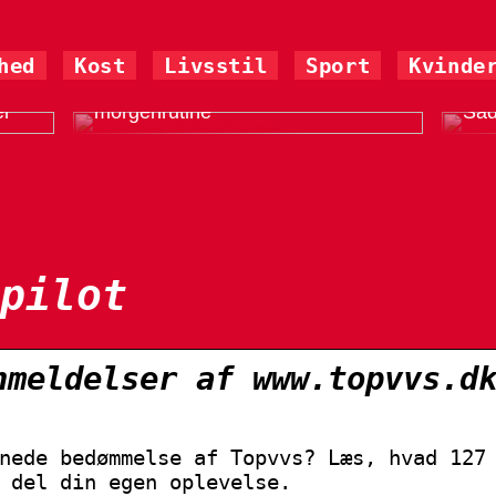
hed
Kost
Livsstil
Sport
Kvinde
Start din dag med en god
er
morgenrutine
Såd
pilot
nmeldelser af www.topvvs.d
nede bedømmelse af Topvvs? Læs, hvad 127
 del din egen oplevelse.