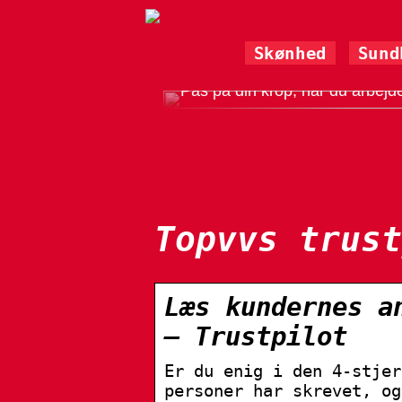
Skønhed
Sund
Pas på din krop, når du arbejd
Topvvs trust
Læs kundernes a
– Trustpilot
Er du enig i den 4-stjer
personer har skrevet, og