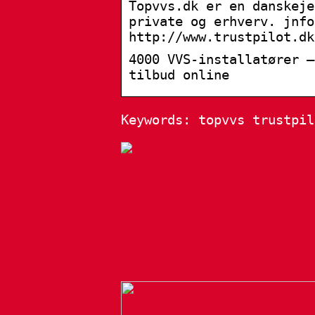
Topvvs.dk er en danskeje
private og erhverv. jnfo
http://www.trustpilot.dk
4000 VVS-installatører –
tilbud online
Keywords: topvvs trustpil